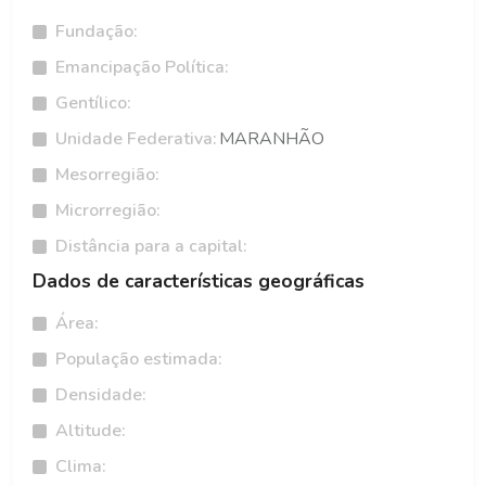
Fundação:
Emancipação Política:
Gentílico:
Unidade Federativa:
MARANHÃO
Mesorregião:
Microrregião:
Distância para a capital:
Dados de características geográficas
Área:
População estimada:
Densidade:
Altitude:
Clima: